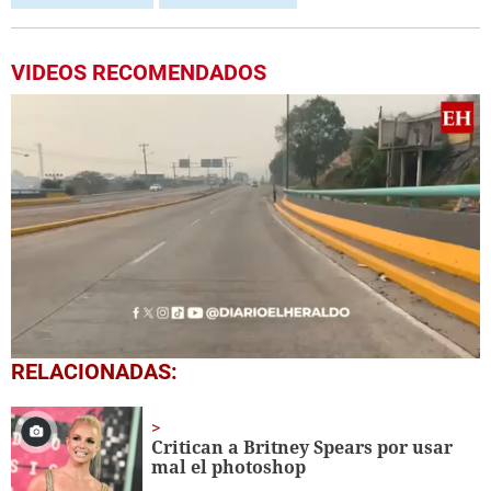
VIDEOS RECOMENDADOS
0
RELACIONADAS:
seconds
of
1
minute,
Critican a Britney Spears por usar
9
mal el photoshop
seconds