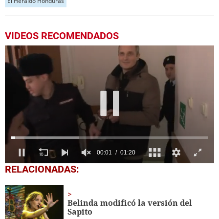
El Heraldo Honduras
VIDEOS RECOMENDADOS
0
RELACIONADAS:
seconds
of
1
minute,
Belinda modificó la versión del
20
Sapito
seconds