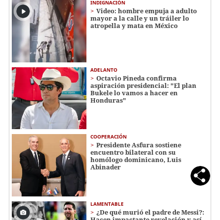
INDIGNACIÓN
Video: hombre empuja a adulto
mayor a la calle y un tráiler lo
atropella y mata en México
ADELANTO
Octavio Pineda confirma
aspiración presidencial: "El plan
Bukele lo vamos a hacer en
Honduras"
COOPERACIÓN
Presidente Asfura sostiene
encuentro bilateral con su
homólogo dominicano, Luis
Abinader
LAMENTABLE
¿De qué murió el padre de Messi?:
Hacen impactante revelación y así