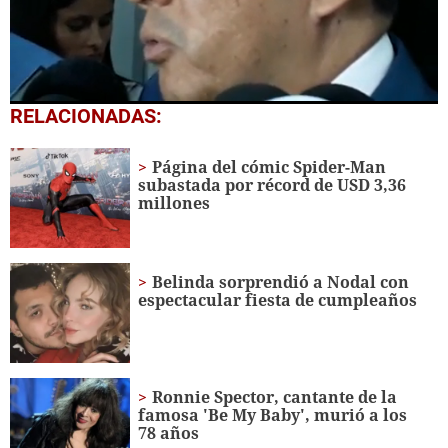
0
RELACIONADAS:
seconds
of
1
Página del cómic Spider-Man
minute,
subastada por récord de USD 3,36
15
millones
seconds
Belinda sorprendió a Nodal con
espectacular fiesta de cumpleaños
Ronnie Spector, cantante de la
famosa 'Be My Baby', murió a los
78 años