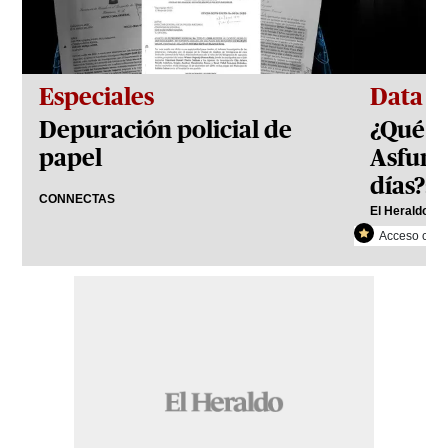
Especiales
Data
Depuración policial de
¿Qué h
papel
Asfura
días?: 
CONNECTAS
El Heraldo Pl
Acceso con r