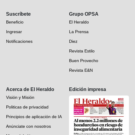
Opinión
Suscríbete
Grupo OPSA
EH Verifica
Beneficio
El Heraldo
Fotogalerías
Ingresar
La Prensa
Deportes
Notificaciones
Diez
Videos
Revista Estilo
Hondureños en el mundo
Buen Provecho
Revista E&N
Suscripción
Acerca de El Heraldo
Edición impresa
Visión y Misión
Politicas de privacidad
Principios de aplicación de IA
Anúnciate con nosotros