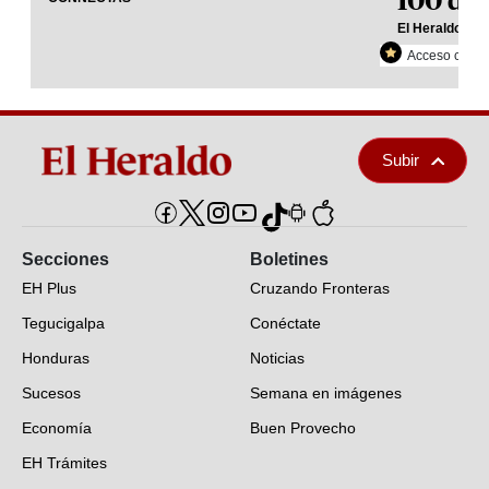
100 día
El Heraldo Plu
Acceso con re
Subir
Secciones
Boletines
EH Plus
Cruzando Fronteras
Tegucigalpa
Conéctate
Honduras
Noticias
Sucesos
Semana en imágenes
Economía
Buen Provecho
EH Trámites