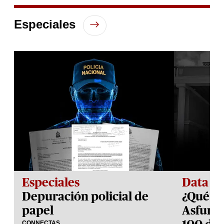
of
2
Especiales
minutes,
51
seconds
Especiales
Data
Depuración policial de
¿Qué h
papel
Asfura 
CONNECTAS