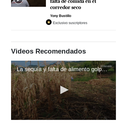
falta de comida en el
corredor seco
Yony Bustillo
Exclusivo suscriptores
Videos Recomendados
La sequía y falta de alimento golpea el corredor seco
0
seconds