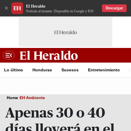
El Heraldo
×
Descargar
Noticias al instante. Disponible en Google y IOS
Lo último
Honduras
Sucesos
Entretenimiento
Home
EH Ambiente
Apenas 30 o 40
días lloverá en el