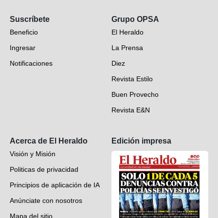
Opinión
Suscríbete
Grupo OPSA
EH Verifica
Beneficio
El Heraldo
Fotogalerías
Ingresar
La Prensa
Deportes
Notificaciones
Diez
Videos
Revista Estilo
Hondureños en el mundo
Buen Provecho
Revista E&N
Suscripción
Acerca de El Heraldo
Edición impresa
Visión y Misión
Politicas de privacidad
Principios de aplicación de IA
Anúnciate con nosotros
Mapa del sitio