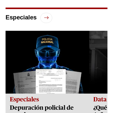
0
seconds
of
33
Especiales
minutes,
15
seconds
Especiales
Data
Depuración policial de
¿Qué h