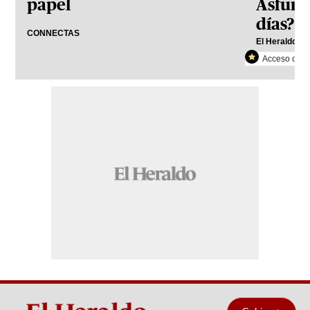
papel
Asfura
días?: 
CONNECTAS
El Heraldo Pl
Acceso con r