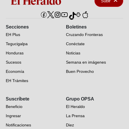
Subir
Secciones
Boletines
EH Plus
Cruzando Fronteras
Tegucigalpa
Conéctate
Honduras
Noticias
Sucesos
Semana en imágenes
Economía
Buen Provecho
EH Trámites
Opinión
Suscríbete
Grupo OPSA
EH Verifica
Beneficio
El Heraldo
Fotogalerías
Ingresar
La Prensa
Deportes
Notificaciones
Diez
Videos