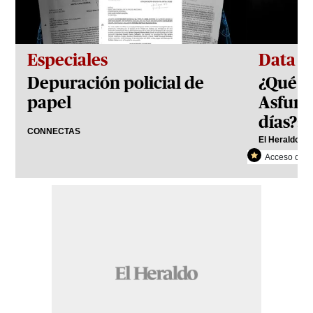
Especiales
Data
Depuración policial de
¿Qué h
papel
Asfura
días?: 
CONNECTAS
El Heraldo Pl
Acceso con r