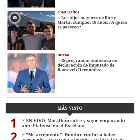
CUMPLEAÑOS
Los hijos mayores de Ricky
Martin cumplen 18 años: ¿A quién
se parecen?
OFICIAL
Reprograman audiencia de
declaración de imputado de
Roosevelt Hernández
MÁS VISTO
1
EN VIVO: Marathón sufre y sigue emparando
ante Platense en el Excélsior
2
"Me arrepiento": Hombre confiesa haber
asesinado a su pareja y herido a su hijastra en