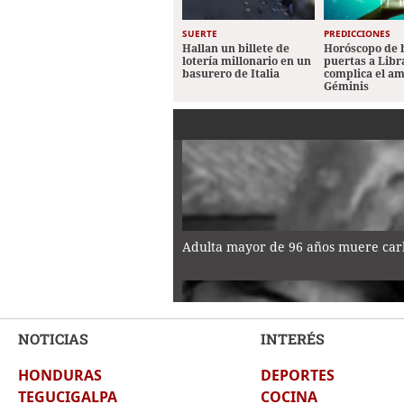
SUERTE
PREDICCIONES
Hallan un billete de
Horóscopo de 
lotería millonario en un
puertas a Libr
basurero de Italia
complica el a
Géminis
Adulta mayor de 96 años muere car
NOTICIAS
INTERÉS
HONDURAS
DEPORTES
Dos masacres dejan nueve muertos e
TEGUCIGALPA
COCINA