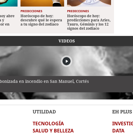
PREDICCIONES
PREDICCIONES
hoy abre
Horóscopo de hoy:
Horóscopo de hoy:
a y
descubre qué le espera
predicciones para Aries,
mor en
a tu signo del zodiaco
Tauro, Géminis y los 12
signos del zodiaco
VIDEOS
bonizada en incendio en San Manuel, Cortés
UTILIDAD
EH PLUS
TECNOLOGÍA
INVESTI
n cinco días en el norte de Honduras
SALUD Y BELLEZA
DATA