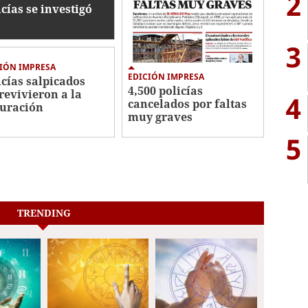
2
icías se investigó
3
IÓN IMPRESA
EDICIÓN IMPRESA
icías salpicados
4,500 policías
revivieron a la
4
cancelados por faltas
uración
muy graves
5
TRENDING