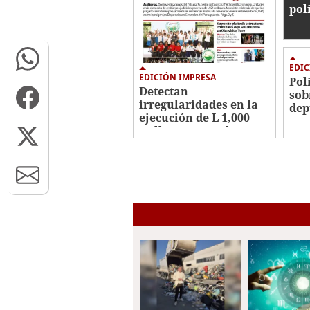
pol
EDIC
EDICIÓN IMPRESA
Pol
Detectan
sob
irregularidades en la
dep
ejecución de L 1,000
millones en embargos