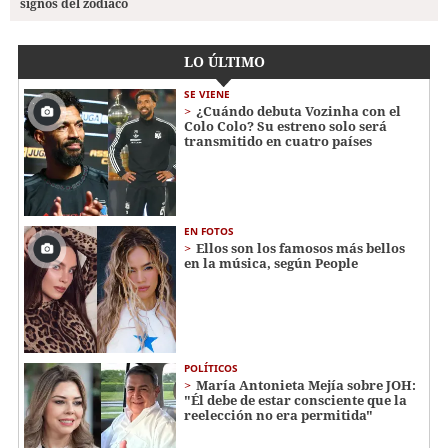
signos del zodiaco
LO ÚLTIMO
SE VIENE
¿Cuándo debuta Vozinha con el
Colo Colo? Su estreno solo será
transmitido en cuatro países
EN FOTOS
Ellos son los famosos más bellos
en la música, según People
POLÍTICOS
María Antonieta Mejía sobre JOH:
"Él debe de estar consciente que la
reelección no era permitida"