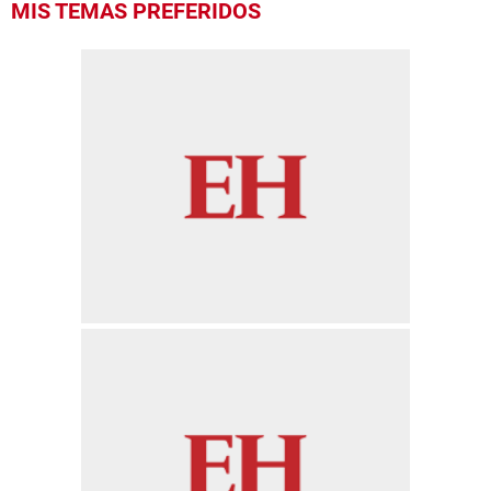
MIS TEMAS PREFERIDOS
seconds
of
1
minute,
39
seconds