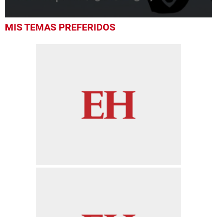
0
MIS TEMAS PREFERIDOS
seconds
of
20
seconds