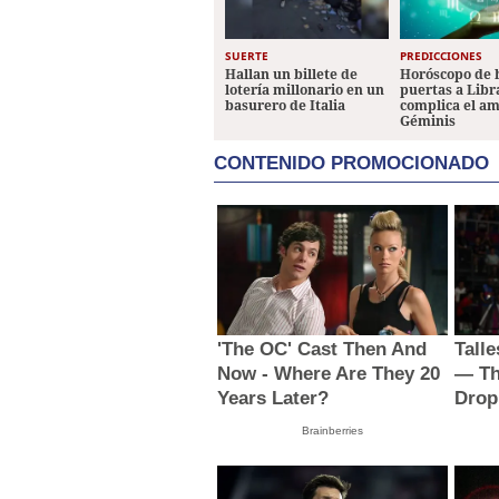
SUERTE
PREDICCIONES
Hallan un billete de
Horóscopo de 
lotería millonario en un
puertas a Libr
basurero de Italia
complica el a
Géminis
CONTENIDO PROMOCIONADO
'The OC' Cast Then And
Tall
Now - Where Are They 20
— Th
Years Later?
Drop
Brainberries