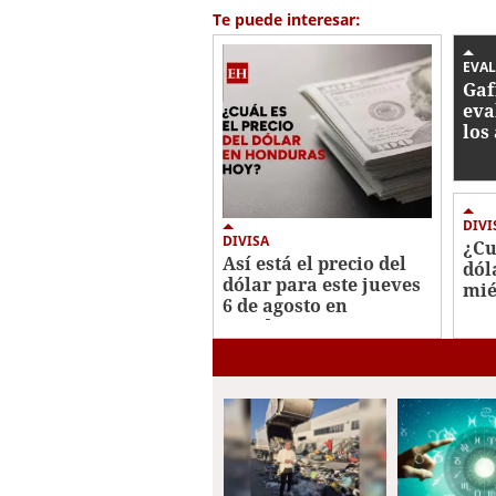
59
Te puede interesar:
seconds
Volume
0%
EVA
Gaf
eva
los
Hon
lav
DIVI
DIVISA
¿Cu
Así está el precio del
dól
dólar para este jueves
mié
6 de agosto en
Est
Honduras