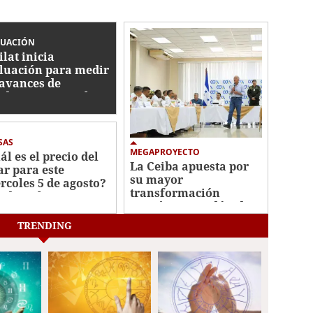
LUACIÓN
ilat inicia
luación para medir
 avances de
duras contra el
ado de activos
SAS
MEGAPROYECTO
ál es el precio del
La Ceiba apuesta por
ar para este
su mayor
rcoles 5 de agosto?
transformación
o dice el BCH
económica en décadas
TRENDING