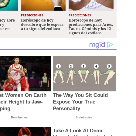
PREDICCIONES
PREDICCIONES
hoy abre
Horóscopo de hoy:
Horóscopo de hoy:
a y
descubre qué le espera
predicciones para Aries,
mor en
a tu signo del zodiaco
Tauro, Géminis y los 12
signos del zodiaco
est Women On Earth
The Way You Sit Could
eir Height Is Jaw-
Expose Your True
ping
Personality
Brainberries
Brainberries
Take A Look At Demi