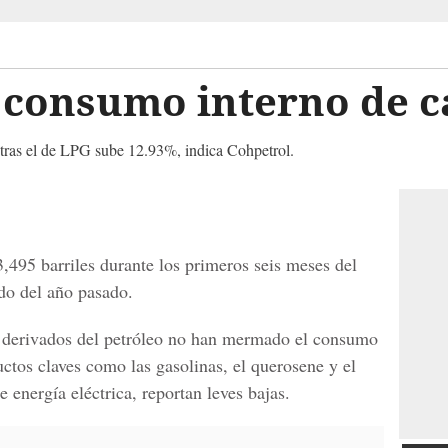
n consumo interno de 
ras el de LPG sube 12.93%, indica Cohpetrol.
495 barriles durante los primeros seis meses del
do del año pasado.
os derivados del petróleo no han mermado el consumo
ctos claves como las gasolinas, el querosene y el
e energía eléctrica, reportan leves bajas.