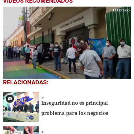
VIDEOS RECOMENDADOS
0
RELACIONADAS:
seconds
of
50
seconds
Inseguridad no es principal
problema para los negocios