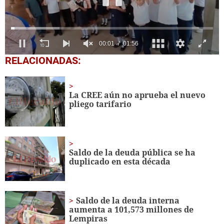
0
RELACIONADAS:
seconds
of
1
minute,
La CREE aún no aprueba el nuevo
56
pliego tarifario
seconds
Saldo de la deuda pública se ha
duplicado en esta década
Saldo de la deuda interna
aumenta a 101,573 millones de
Lempiras