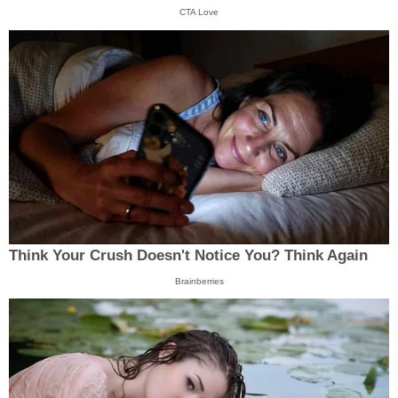
CTA Love
Think Your Crush Doesn't Notice You? Think Again
Brainberries