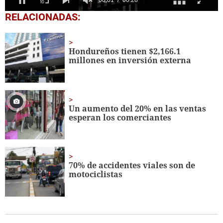
0
RELACIONADAS:
seconds
of
28
seconds
Hondureños tienen $2,166.1
millones en inversión externa
Un aumento del 20% en las ventas
esperan los comerciantes
70% de accidentes viales son de
motociclistas