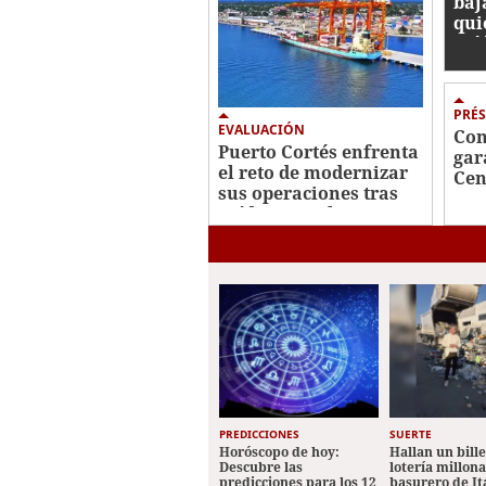
baj
qui
caí
PRÉ
EVALUACIÓN
Con
Puerto Cortés enfrenta
gar
el reto de modernizar
Cen
sus operaciones tras
Dom
caída en ranking
PREDICCIONES
SUERTE
Horóscopo de hoy:
Hallan un bill
Descubre las
lotería millon
predicciones para los 12
basurero de It