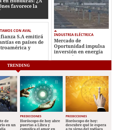
a en Honduras: ¿A
énes favorece la
da?
STAMOS CON AVAL
INDUSTRIA ELÉCTRICA
fianza S.A emitirá
Mercado de
antías en países de
Oportunidad impulsa
troamérica y
inversión en energía
inicana
en Honduras
TRENDING
PREDICCIONES
PREDICCIONES
ete de
Horóscopo de hoy abre
Horóscopo de hoy:
ario en un
puertas a Libra y
descubre qué le espera
alia
complica el amor en
a tu signo del zodiaco