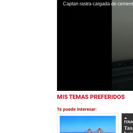
Captan rastra cargada de cemento
0
MIS TEMAS PREFERIDOS
seconds
of
1
Te puede interesar:
minute,
6
seconds
Volume
FIN
0%
Tas