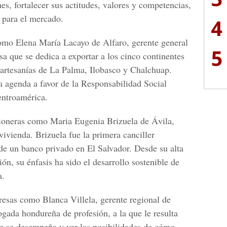
nes, fortalecer sus actitudes, valores y competencias,
r para el mercado.
4
como
Elena María Lacayo de Alfaro, gerente general
5
a que se dedica a exportar a los cinco continentes
y artesanías de La Palma, Ilobasco y Chalchuap.
a agenda a favor de la Responsabilidad Social
entroamérica.
pioneras como Maria Eugenia Brizuela de
Ávila,
vivienda.
Brizuela fue la primera canciller
 de un banco privado en El Salvador. Desde su alta
ón, su énfasis ha sido el desarrollo sostenible de
a.
presas como
Blanca Villela
, gerente regional de
gada hondureña de profesión, a la que le resulta
e se desempeña y ver las posibilidades de cómo