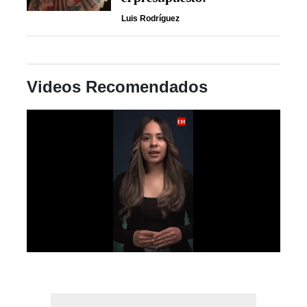
Luis Rodríguez
Videos Recomendados
0
seconds
of
59
seconds