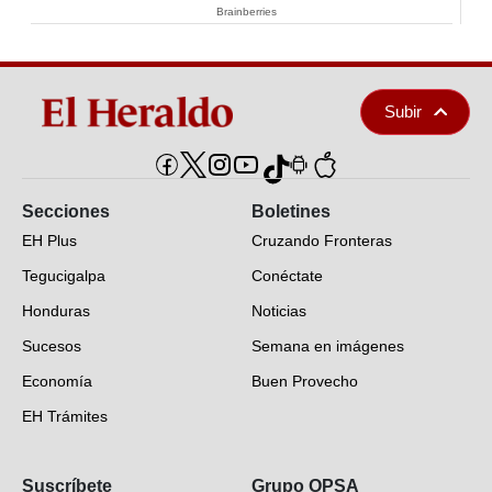
Brainberries
Subir
Secciones
Boletines
EH Plus
Cruzando Fronteras
Tegucigalpa
Conéctate
Honduras
Noticias
Sucesos
Semana en imágenes
Economía
Buen Provecho
EH Trámites
Opinión
Suscríbete
Grupo OPSA
EH Verifica