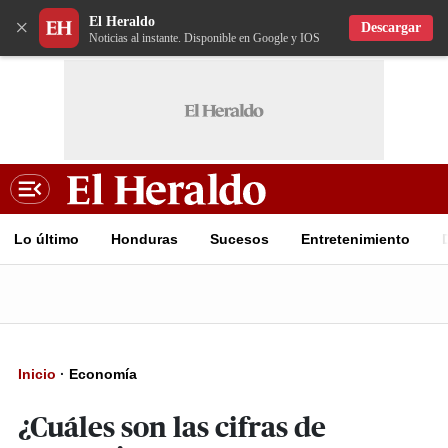
El Heraldo
×
Descargar
Noticias al instante. Disponible en Google y IOS
Lo último
Honduras
Sucesos
Entretenimiento
Inicio
·
Economía
¿Cuáles son las cifras de