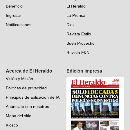
Beneficio
El Heraldo
Fotogalerías
Ingresar
La Prensa
Deportes
Notificaciones
Diez
Videos
Revista Estilo
Hondureños en el mundo
Buen Provecho
Revista E&N
Suscripción
Acerca de El Heraldo
Edición impresa
Visión y Misión
Politicas de privacidad
Principios de aplicación de IA
Anúnciate con nosotros
Mapa del sitio
Kiosco