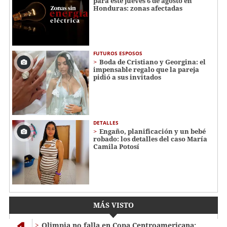
para este jueves 6 de agosto en
Honduras: zonas afectadas
FUTUROS ESPOSOS
Boda de Cristiano y Georgina: el
impensable regalo que la pareja
pidió a sus invitados
DETALLES
Engaño, planificación y un bebé
robado: los detalles del caso María
Camila Potosí
MÁS VISTO
Olimpia no falla en Copa Centroamericana: