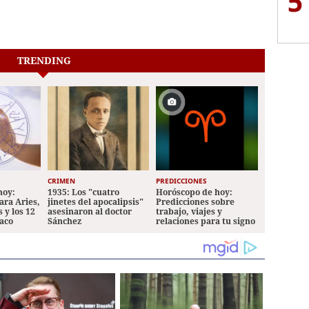
5
TRENDING
CRIMEN
PREDICCIONES
hoy:
1935: Los "cuatro
Horóscopo de hoy:
ara Aries,
jinetes del apocalipsis"
Predicciones sobre
 y los 12
asesinaron al doctor
trabajo, viajes y
iaco
Sánchez
relaciones para tu signo