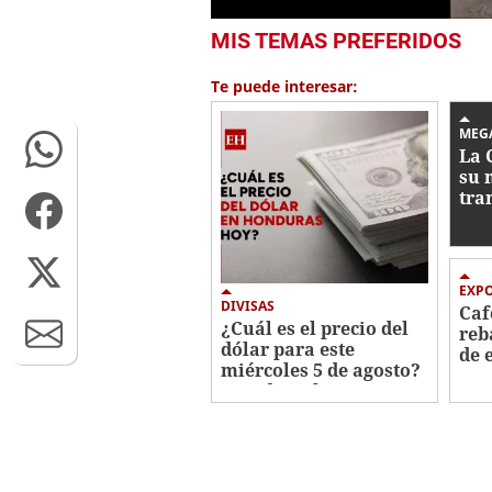
0
MIS TEMAS PREFERIDOS
seconds
of
47
Te puede interesar:
seconds
Volume
0%
MEG
La 
su 
tra
eco
EXP
DIVISAS
Caf
¿Cuál es el precio del
reb
dólar para este
de 
miércoles 5 de agosto?
202
Esto dice el BCH