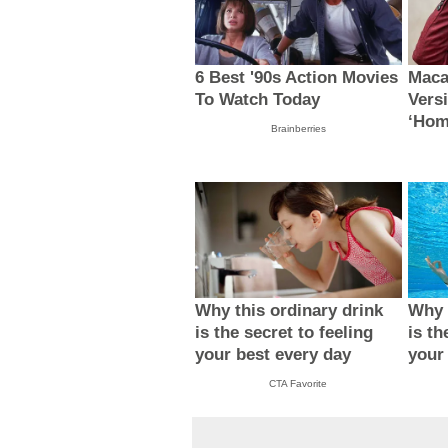
6 Best '90s Action Movies
Maca
To Watch Today
Vers
‘Hom
Brainberries
Why this ordinary drink
Why 
is the secret to feeling
is th
your best every day
your
CTA Favorite