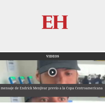
VIDEOS
 mensaje de Endrick Menjívar previo a la Copa Centroamericana