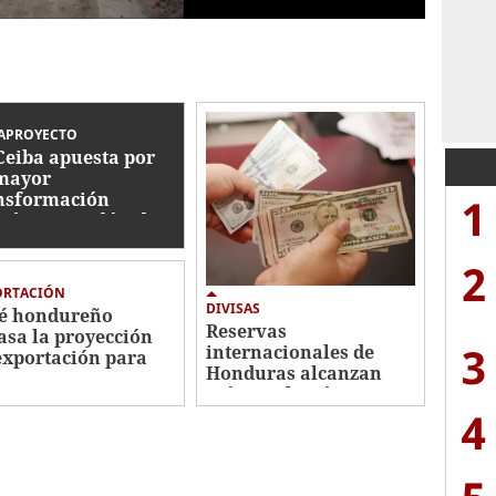
APROYECTO
Ceiba apuesta por
mayor
nsformación
1
nómica en décadas
2
ORTACIÓN
DIVISAS
é hondureño
Reservas
asa la proyección
3
internacionales de
exportación para
Honduras alcanzan
5-2026
máximo histórico
4