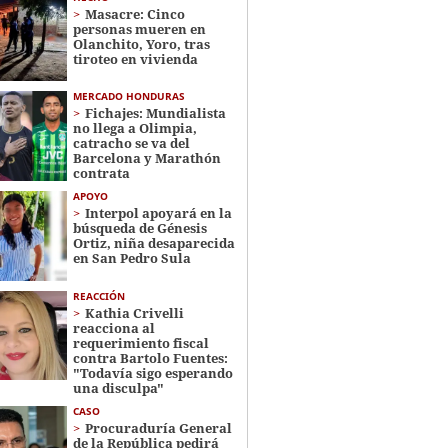
Masacre: Cinco
personas mueren en
Olanchito, Yoro, tras
tiroteo en vivienda
MERCADO HONDURAS
Fichajes: Mundialista
no llega a Olimpia,
catracho se va del
Barcelona y Marathón
contrata
APOYO
Interpol apoyará en la
búsqueda de Génesis
Ortiz, niña desaparecida
en San Pedro Sula
REACCIÓN
Kathia Crivelli
reacciona al
requerimiento fiscal
contra Bartolo Fuentes:
"Todavía sigo esperando
una disculpa"
CASO
Procuraduría General
de la República pedirá