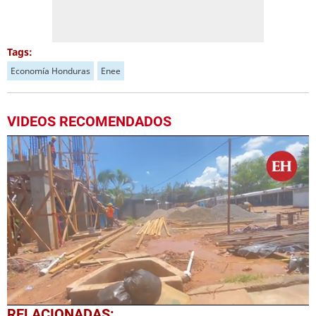
Tags:
Economía Honduras
Enee
VIDEOS RECOMENDADOS
0
RELACIONADAS: