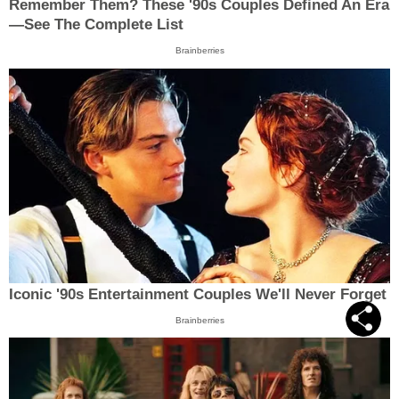
Remember Them? These '90s Couples Defined An Era
—See The Complete List
Brainberries
Iconic '90s Entertainment Couples We'll Never Forget
Brainberries