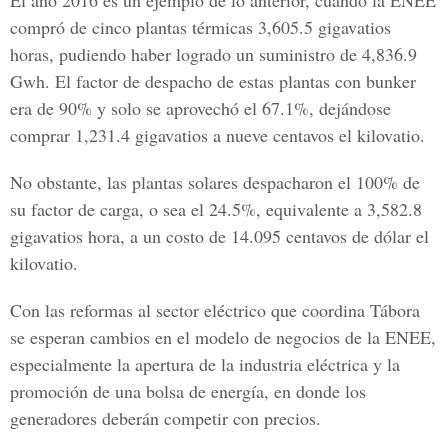
El año 2016 es un ejemplo de lo anterior, cuando la ENEE
compró de cinco plantas térmicas
3,605.5 gigavatio
s
horas, pudiendo haber logrado un suministro de
4,836.9
Gwh
. El factor de despacho de estas plantas con bunker
era de 90% y solo se aprovechó el 67.1%, dejándose
comprar
1,231.4 gigavatios
a nueve centavos el kilovatio.
No obstante, las plantas solares despacharon el
100%
de
su factor de carga, o sea el 24.5%, equivalente a
3,582.8
gigavatios
hora, a un costo de
14.095 centavos
de dólar el
kilovatio.
Con las reformas al sector eléctrico que coordina Tábora
se esperan cambios en el modelo de negocios de la ENEE,
especialmente la apertura de la industria eléctrica y la
promoción de una bolsa de energía, en donde los
generadores deberán competir con precios.