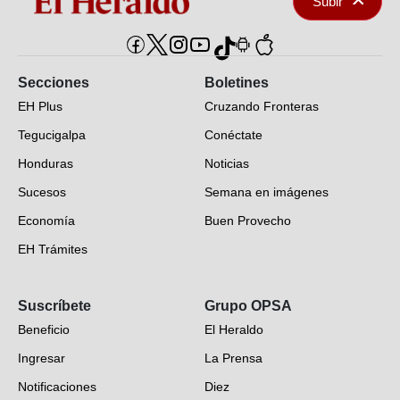
Subir
Secciones
Boletines
EH Plus
Cruzando Fronteras
Tegucigalpa
Conéctate
Honduras
Noticias
Sucesos
Semana en imágenes
Economía
Buen Provecho
EH Trámites
Opinión
Suscríbete
Grupo OPSA
EH Verifica
Beneficio
El Heraldo
Fotogalerías
Ingresar
La Prensa
Deportes
Notificaciones
Diez
Videos