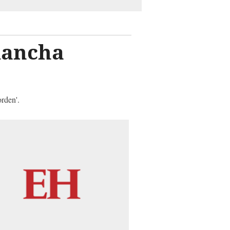
mancha
orden'.