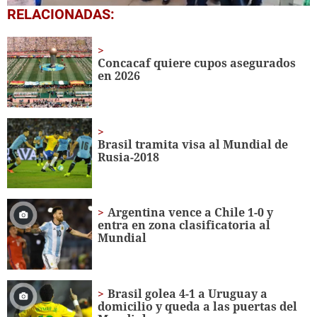
0
RELACIONADAS:
seconds
of
1
minute,
Concacaf quiere cupos asegurados
56
en 2026
seconds
Brasil tramita visa al Mundial de
Rusia-2018
Argentina vence a Chile 1-0 y
entra en zona clasificatoria al
Mundial
Brasil golea 4-1 a Uruguay a
domicilio y queda a las puertas del