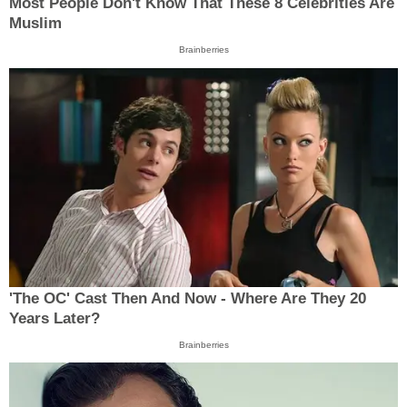
Most People Don't Know That These 8 Celebrities Are
Muslim
Brainberries
'The OC' Cast Then And Now - Where Are They 20
Years Later?
Brainberries