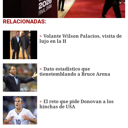
0
RELACIONADAS:
seconds
of
3
Volante Wilson Palacios, visita de
minutes,
lujo en la H
13
seconds
Dato estadístico que
tienetemblando a Bruce Arena
El reto que pide Donovan a los
hinchas de USA