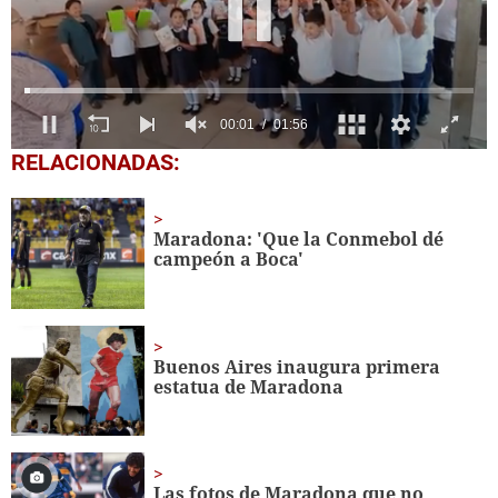
0
RELACIONADAS:
seconds
of
1
minute,
Maradona: 'Que la Conmebol dé
56
campeón a Boca'
seconds
Buenos Aires inaugura primera
estatua de Maradona
Las fotos de Maradona que no