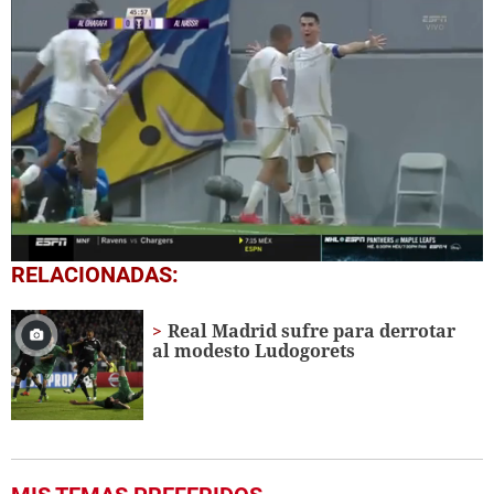
0
RELACIONADAS:
seconds
of
1
Real Madrid sufre para derrotar
minute,
al modesto Ludogorets
28
seconds