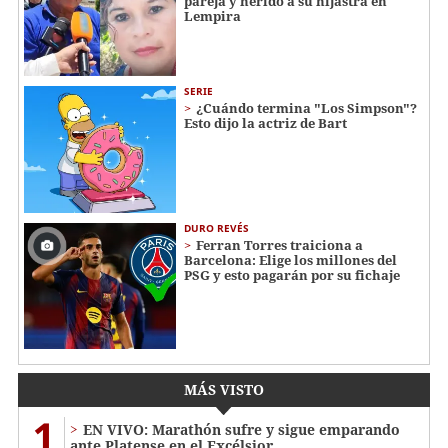
pareja y herido a su hijastra en
Lempira
SERIE
¿Cuándo termina "Los Simpson"?
Esto dijo la actriz de Bart
DURO REVÉS
Ferran Torres traiciona a
Barcelona: Elige los millones del
PSG y esto pagarán por su fichaje
MÁS VISTO
1
EN VIVO: Marathón sufre y sigue emparando
ante Platense en el Excélsior