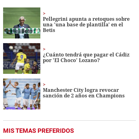
seconds
of
1
minute,
Pellegrini apunta a retoques sobre
56
una 'una base de plantilla' en el
seconds
Betis
¿Cuánto tendrá que pagar el Cádiz
por 'El Choco' Lozano?
Manchester City logra revocar
sanción de 2 años en Champions
MIS TEMAS PREFERIDOS