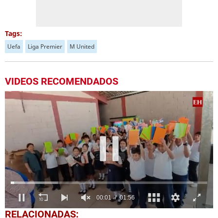
Tags:
Uefa
Liga Premier
M United
VIDEOS RECOMENDADOS
0
RELACIONADAS: