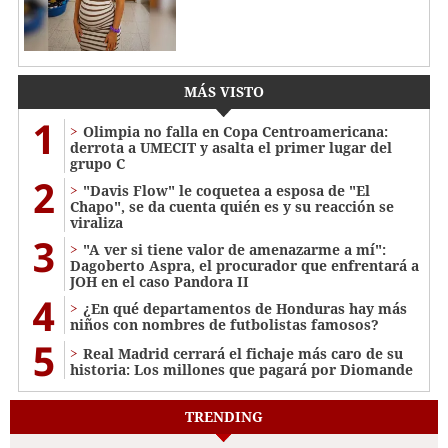
MÁS VISTO
1
Olimpia no falla en Copa Centroamericana:
derrota a UMECIT y asalta el primer lugar del
grupo C
2
"Davis Flow" le coquetea a esposa de "El
Chapo", se da cuenta quién es y su reacción se
viraliza
3
"A ver si tiene valor de amenazarme a mí":
Dagoberto Aspra, el procurador que enfrentará a
JOH en el caso Pandora II
4
¿En qué departamentos de Honduras hay más
niños con nombres de futbolistas famosos?
5
Real Madrid cerrará el fichaje más caro de su
historia: Los millones que pagará por Diomande
TRENDING