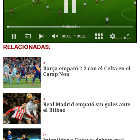
0
RELACIONADAS:
seconds
of
20
seconds
Barça empató 2-2 con el Celta en el
Camp Nou
Real Madrid empató sin goles ante
el Bilbao