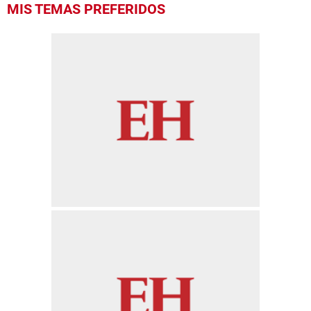
MIS TEMAS PREFERIDOS
seconds
of
1
minute,
27
seconds