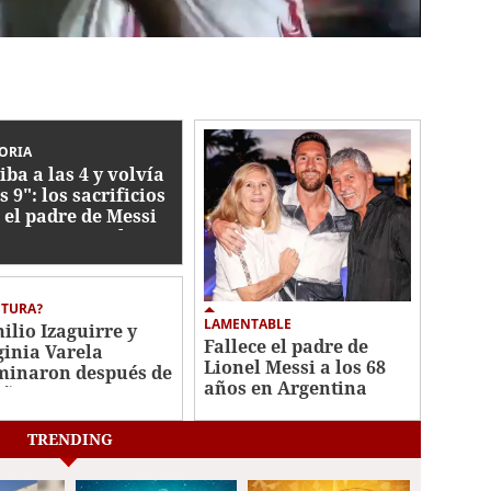
ORIA
iba a las 4 y volvía
s 9": los sacrificios
 el padre de Messi
o para que su hijo
unfara
PTURA?
LAMENTABLE
ilio Izaguirre y
Fallece el padre de
ginia Varela
Lionel Messi a los 68
minaron después de
años en Argentina
años juntos? Lo que
os hicieron en
es
TRENDING