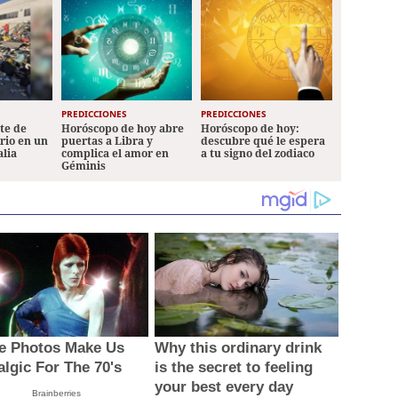
PREDICCIONES
PREDICCIONES
ete de
Horóscopo de hoy abre
Horóscopo de hoy:
ario en un
puertas a Libra y
descubre qué le espera
alia
complica el amor en
a tu signo del zodiaco
Géminis
e Photos Make Us
Why this ordinary drink
algic For The 70's
is the secret to feeling
your best every day
Brainberries