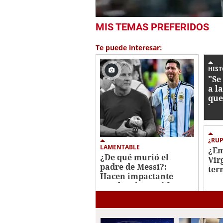
1
MIS TEMAS PREFERIDOS
second
of
1
Te puede interesar:
minute,
22
seconds
Volume
HIST
0%
"Se 
a la
que
hiz
tri
¿RU
LAMENTABLE
¿Em
¿De qué murió el
Vir
padre de Messi?:
ter
Hacen impactante
20 
revelación y así fueron
amb
sus últimos días
red