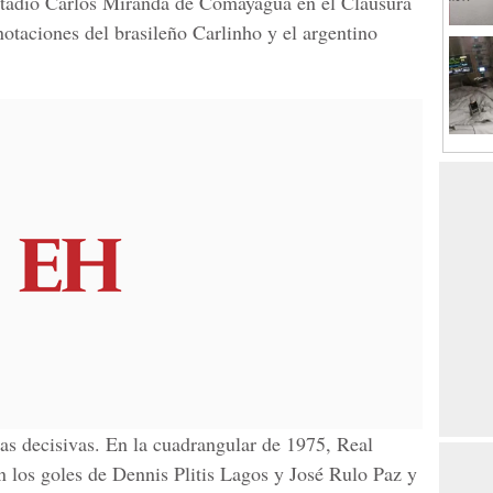
estadio Carlos Miranda de Comayagua en el Clausura
otaciones del brasileño Carlinho y el argentino
pas decisivas. En la cuadrangular de 1975, Real
 los goles de Dennis Plitis Lagos y José Rulo Paz y