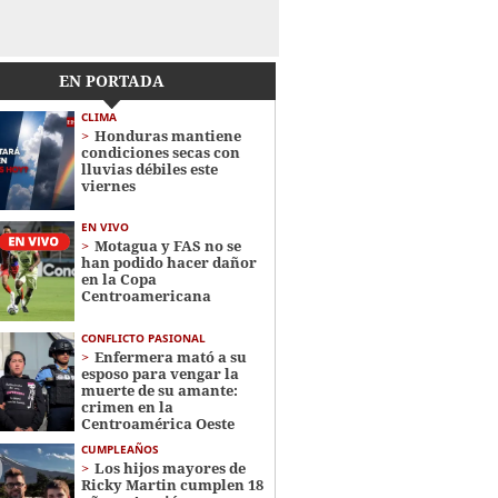
EN PORTADA
CLIMA
Honduras mantiene
condiciones secas con
lluvias débiles este
viernes
EN VIVO
Motagua y FAS no se
han podido hacer dañor
en la Copa
Centroamericana
CONFLICTO PASIONAL
Enfermera mató a su
esposo para vengar la
muerte de su amante:
crimen en la
Centroamérica Oeste
CUMPLEAÑOS
Los hijos mayores de
Ricky Martin cumplen 18