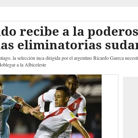
do recibe a la podero
las eliminatorias sud
tiago, la selección inca dirigida por el argentino Ricardo Gareca neces
doblegar a la Albiceleste