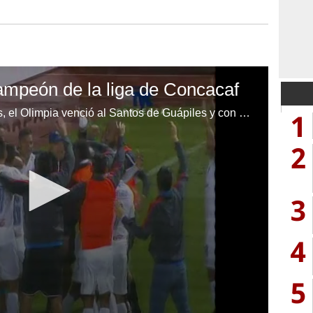
ampeón de la liga de Concacaf
Mediante lanzamiento de penales, el Olimpia venció al Santos de Guápiles y con esto se coronó campeón de la liga de Concacaf disputado en el estadio Nacional de Costa Rica.
1
2
3
4
5