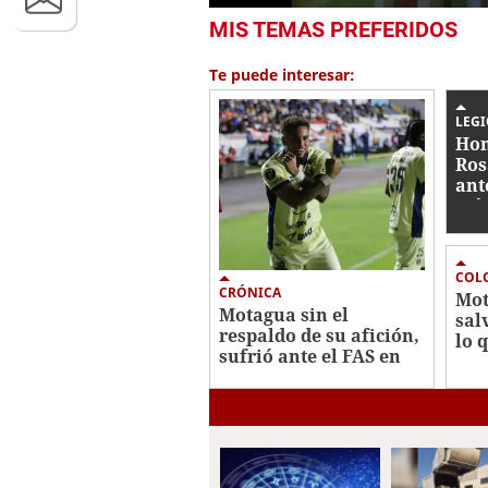
0
MIS TEMAS PREFERIDOS
seconds
of
8
Te puede interesar:
minutes,
7
seconds
Volume
LEG
0%
Hon
Ros
ant
Méx
Cu
COL
CRÓNICA
Mot
Motagua sin el
sal
respaldo de su afición,
lo q
sufrió ante el FAS en
¿qu
Copa Centroamericana
chi