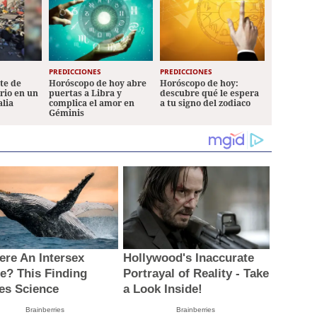
PREDICCIONES
PREDICCIONES
ete de
Horóscopo de hoy abre
Horóscopo de hoy:
ario en un
puertas a Libra y
descubre qué le espera
alia
complica el amor en
a tu signo del zodiaco
Géminis
here An Intersex
Hollywood's Inaccurate
e? This Finding
Portrayal of Reality - Take
les Science
a Look Inside!
Brainberries
Brainberries