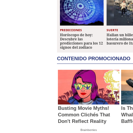
PREDICCIONES
SUERTE
Horóscopo de hoy:
Hallan un bill
Descubre las
lotería millon
predicciones para los 12
basurero de It
signos del zodiaco
CONTENIDO PROMOCIONADO
Busting Movie Myths!
Is T
Common Clichés That
Whal
Don't Reflect Reality
Baff
Brainberries