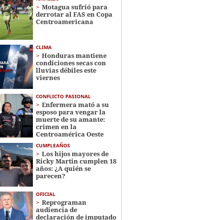
Motagua sufrió para
derrotar al FAS en Copa
Centroamericana
CLIMA
Honduras mantiene
condiciones secas con
lluvias débiles este
viernes
CONFLICTO PASIONAL
Enfermera mató a su
esposo para vengar la
muerte de su amante:
crimen en la
Centroamérica Oeste
CUMPLEAÑOS
Los hijos mayores de
Ricky Martin cumplen 18
años: ¿A quién se
parecen?
OFICIAL
Reprograman
audiencia de
declaración de imputado