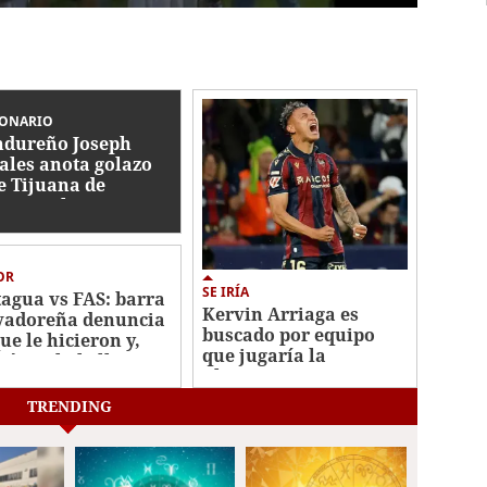
IONARIO
dureño Joseph
ales anota golazo
e Tijuana de
ico en la Leagues
p
OR
SE IRÍA
agua vs FAS: barra
Kervin Arriaga es
vadoreña denuncia
buscado por equipo
ue le hicieron y,
que jugaría la
ién es la bella
Champions League
ca?
TRENDING