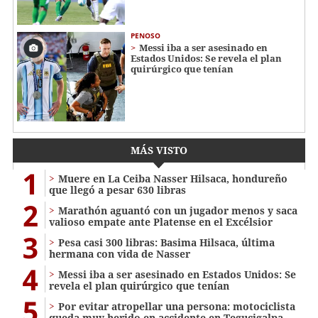
PENOSO
Messi iba a ser asesinado en
Estados Unidos: Se revela el plan
quirúrgico que tenían
MÁS VISTO
1
Muere en La Ceiba Nasser Hilsaca, hondureño
que llegó a pesar 630 libras
2
Marathón aguantó con un jugador menos y saca
valioso empate ante Platense en el Excélsior
3
Pesa casi 300 libras: Basima Hilsaca, última
hermana con vida de Nasser
4
Messi iba a ser asesinado en Estados Unidos: Se
revela el plan quirúrgico que tenían
5
Por evitar atropellar una persona: motociclista
queda muy herido en accidente en Tegucigalpa