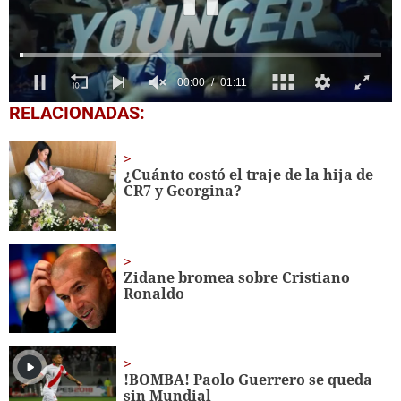
0
RELACIONADAS:
seconds
of
1
minute,
¿Cuánto costó el traje de la hija de
11
CR7 y Georgina?
seconds
Zidane bromea sobre Cristiano
Ronaldo
!BOMBA! Paolo Guerrero se queda
sin Mundial