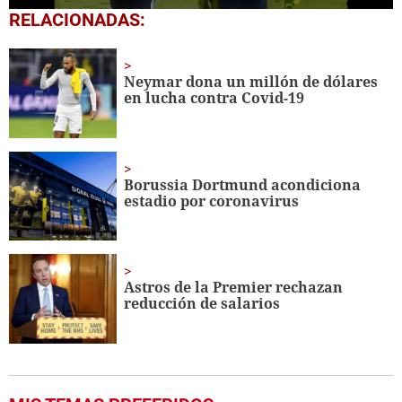
0
RELACIONADAS:
seconds
of
8
minutes,
Neymar dona un millón de dólares
7
en lucha contra Covid-19
seconds
Borussia Dortmund acondiciona
estadio por coronavirus
Astros de la Premier rechazan
reducción de salarios