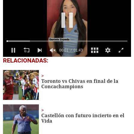
0
RELACIONADAS:
seconds
of
1
minute,
Toronto vs Chivas en final de la
43
Concachampions
seconds
Castellón con futuro incierto en el
Vida