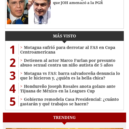
que JOH amenazó a la PGR
MÁS VISTO
1
Motagua sufrió para derrotar al FAS en Copa
Centroamericana
2
Detienen al actor Marco Furlan por presunto
abuso sexual contra un niño autista de 5 años
3
Motagua vs FAS: barra salvadoreña denuncia lo
que le hicieron y, ¿quién es la bella chica?
4
Hondureño Joseph Rosales anota golazo ante
Tijuana de México en la Leagues Cup
5
Gobierno remodela Casa Presidencial: ¿cuánto
gastarán y qué trabajos se hacen?
TRENDING