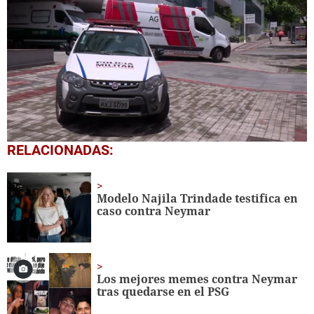
0
RELACIONADAS:
seconds
of
1
minute,
Modelo Najila Trindade testifica en
46
caso contra Neymar
seconds
Los mejores memes contra Neymar
tras quedarse en el PSG