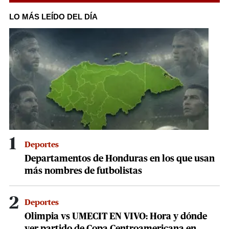
seconds
of
LO MÁS LEÍDO DEL DÍA
29
seconds
1
Deportes
Departamentos de Honduras en los que usan
más nombres de futbolistas
2
Deportes
Olimpia vs UMECIT EN VIVO: Hora y dónde