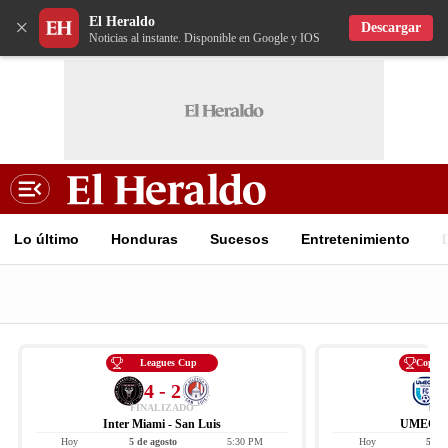
El Heraldo
×
Descargar
Noticias al instante. Disponible en Google y IOS
Lo último
Honduras
Sucesos
Entretenimiento
Leagues Cup
Copa C
4 - 2
FINALIZADO
FIN
Inter Miami - San Luis
UMECIT 
Hoy
5 de agosto
5:30 PM
Hoy
5 de 