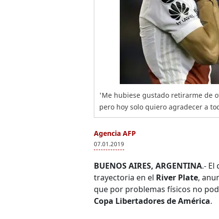
'Me hubiese gustado retirarme de 
pero hoy solo quiero agradecer a tod
Agencia AFP
07.01.2019
BUENOS AIRES, ARGENTINA
.- E
trayectoria en el
River Plate
, anu
que por problemas físicos no po
Copa Libertadores de América
.