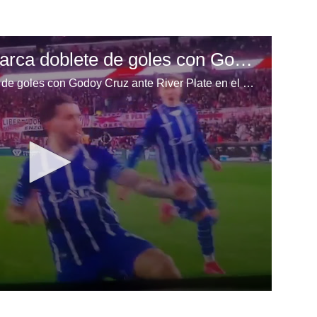
Agustín Auzmendi marca doblete de goles con Godoy Cruz ante River Plate en el Monumental
Agustín Auzmendi marca doblete de goles con Godoy Cruz ante River Plate en el Monumental