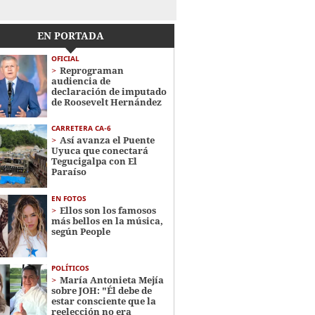
EN PORTADA
OFICIAL
Reprograman
audiencia de
declaración de imputado
de Roosevelt Hernández
CARRETERA CA-6
Así avanza el Puente
Uyuca que conectará
Tegucigalpa con El
Paraíso
EN FOTOS
Ellos son los famosos
más bellos en la música,
según People
POLÍTICOS
María Antonieta Mejía
sobre JOH: "Él debe de
estar consciente que la
reelección no era