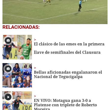
0
RELACIONADAS:
seconds
of
1
minute,
El clásico de las emes en la primera
11
seconds
llave de semifinales del Clausura
Bellas aficionadas engalanaron el
Nacional de Tegucigalpa
EN VIVO: Motagua gana 3-0 a
Platense con triplete de Roberto
Moreira