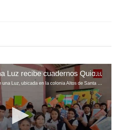
Escuela Enciende una Luz recibe cuadernos Quick, gracias a la Maratón del Saber
Los niños de la escuela Enciende una Luz, ubicada en la colonia Altos de Santa Rosa, al sur de Tegucigalpa, recibieron cuadernos Quick como parte de la Campaña Maratón del Saber.