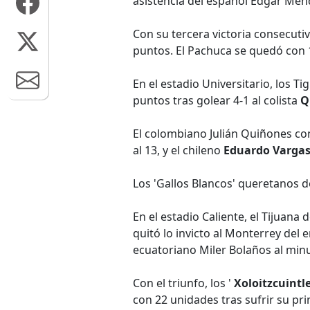
asistencia del español Édgar Mén
Con su tercera victoria consecutiv
puntos. El Pachuca se quedó con 
En el estadio Universitario, los Ti
puntos tras golear 4-1 al colista
Q
El colombiano Julián Quiñones con
al 13, y el chileno
Eduardo Varga
Los 'Gallos Blancos' queretanos d
En el estadio Caliente, el Tijuana
quitó lo invicto al Monterrey del 
ecuatoriano Miler Bolaños al minu
Con el triunfo, los '
Xoloitzcuintle
con 22 unidades tras sufrir su pr