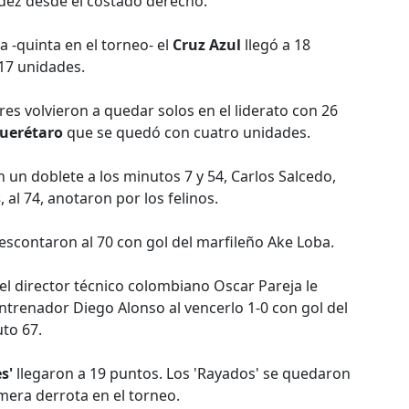
dez desde el costado derecho.
a -quinta en el torneo- el
Cruz Azul
llegó a 18
17 unidades.
gres volvieron a quedar solos en el liderato con 26
uerétaro
que se quedó con cuatro unidades.
 un doblete a los minutos 7 y 54, Carlos Salcedo,
s
, al 74, anotaron por los felinos.
escontaron al 70 con gol del marfileño Ake Loba.
 del director técnico colombiano Oscar Pareja le
entrenador Diego Alonso al vencerlo 1-0 con gol del
to 67.
s'
llegaron a 19 puntos. Los 'Rayados' se quedaron
imera derrota en el torneo.