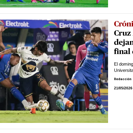
Crón
Cruz 
dejan
final
El doming
Universita
Redacción
21/05/2026