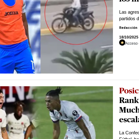
Las agres
partidos 
Redacción
18/10/2025
Acceso 
Posic
Ranki
Much
esca
La Confed