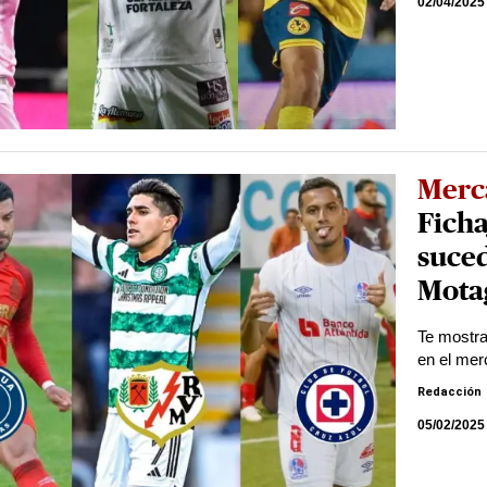
02/04/2025
Merc
Ficha
suced
Mota
Te mostr
en el mer
Redacción
05/02/2025