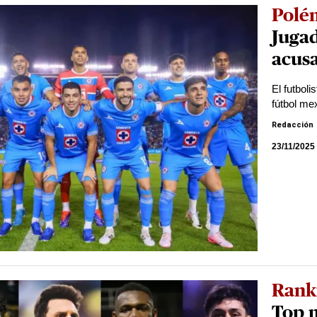
Polé
Jugad
acusa
El futbol
fútbol me
Redacción
23/11/2025
Rank
Top 