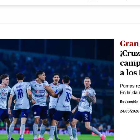
Gran 
¡Cruz
campe
a los
Pumas rec
En la ida 
Redacción
24/05/2026