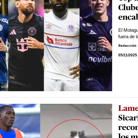
Club
encab
El Motagu
fuera de 
Redacción
05/11/2025
Lame
Sicar
recon
los 