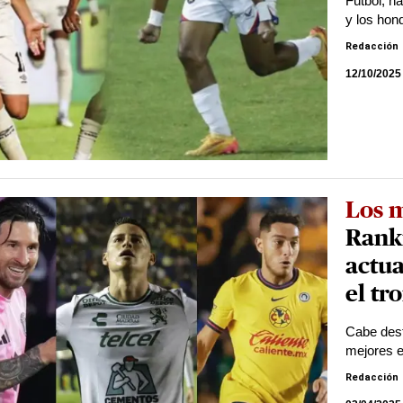
Fútbol, h
y los hon
Redacción
12/10/2025
Los 
Rank
actua
el tr
Cabe dest
mejores e
Redacción