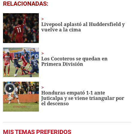
0
RELACIONADAS:
seconds
of
1
minute,
Livepool aplastó al Huddersfield y
11
vuelve a la cima
seconds
Los Cocoteros se quedan en
Primera División
Honduras empató 1-1 ante
Juticalpa y se viene triangular por
el descenso
MIS TEMAS PREFERIDOS