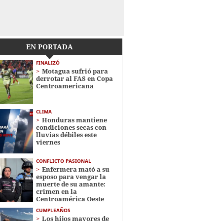
EN PORTADA
FINALIZÓ
Motagua sufrió para
derrotar al FAS en Copa
Centroamericana
CLIMA
Honduras mantiene
condiciones secas con
lluvias débiles este
viernes
CONFLICTO PASIONAL
Enfermera mató a su
esposo para vengar la
muerte de su amante:
crimen en la
Centroamérica Oeste
CUMPLEAÑOS
Los hijos mayores de