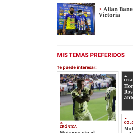
Allan Bane
Victoria
MIS TEMAS PREFERIDOS
Te puede interesar:
LEG
Hon
Ros
ant
Méx
Cu
COL
CRÓNICA
Mot
Motagua sin el