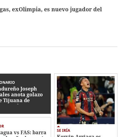
gas, exOlimpia, es nuevo jugador del
IONARIO
dureño Joseph
ales anota golazo
e Tijuana de
ico en la Leagues
p
OR
SE IRÍA
agua vs FAS: barra
Kervin Arriaga es