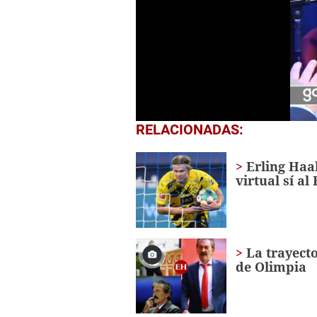
0
RELACIONADAS:
seconds
of
1
Erling Haa
minute,
virtual sí a
33
seconds
Volume
0%
La trayecto
de Olimpia