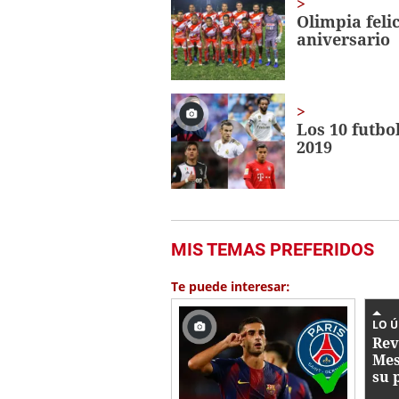
Olimpia felic
aniversario
Los 10 futbo
2019
MIS TEMAS PREFERIDOS
Te puede interesar:
LO 
Rev
Mes
su 
que