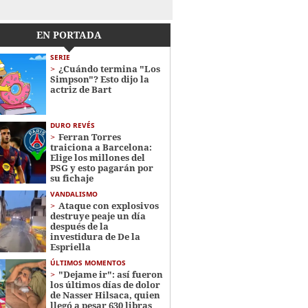
EN PORTADA
SERIE
¿Cuándo termina "Los
Simpson"? Esto dijo la
actriz de Bart
DURO REVÉS
Ferran Torres
traiciona a Barcelona:
Elige los millones del
PSG y esto pagarán por
su fichaje
VANDALISMO
Ataque con explosivos
destruye peaje un día
después de la
investidura de De la
Espriella
ÚLTIMOS MOMENTOS
"Dejame ir": así fueron
los últimos días de dolor
de Nasser Hilsaca, quien
llegó a pesar 630 libras