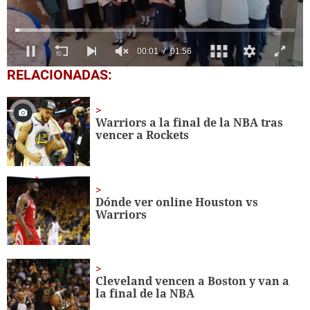
0
RELACIONADAS:
seconds
of
1
minute,
Warriors a la final de la NBA tras
56
vencer a Rockets
seconds
Dónde ver online Houston vs
Warriors
Cleveland vencen a Boston y van a
la final de la NBA