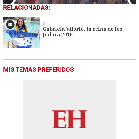
0
RELACIONADAS:
seconds
of
1
minute,
Gabriela Vilorio, la reina de los
7
Juduca 2016
seconds
MIS TEMAS PREFERIDOS